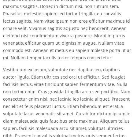
maximus sagittis. Donec in dictum nisi, non rutrum sem.
Phasellus molestie sapien sed tortor fringilla, eu convallis
lectus sagittis. Nam vitae ipsum non eros efficitur maximus id
ornare velit. Vivamus sagittis ac justo nec hendrerit. Aenean
eleifend nisi condimentum viverra posuere. Morbi in purus
venenatis, efficitur quam ut, dignissim augue. Nullam vitae
commodo est. Aenean et metus eu sapien molestie porta ut ac
mi. Nullam tempor iaculis tortor tempus consectetur.
Vestibulum ex ipsum, vulputate nec dapibus eu, dapibus
auctor ligula. Etiam ultrices sed orci ut efficitur. Sed feugiat
facilisis lectus, vitae tincidunt sapien fermentum vitae. Nulla
non tortor enim. Cras gravida fringilla arcu sed porttitor. Nam
consectetur enim nisl, nec lacinia leo lacinia aliquet. Praesent
nec elit et felis placerat luctus. Etiam bibendum est erat, a
vulputate lacus venenatis sit amet. Curabitur dictum ipsum id
diam malesuada, quis faucibus ante maximus. Aliquam tellus
sapien, facilisis malesuada arcu sit amet, volutpat ultricies
nibh. Praesent convallis volutpat metus, quis semper lectus