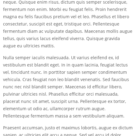
neque. Quisque enim risus, dictum quis semper scelerisque,
fermentum non enim. Morbi eu feugiat felis. Proin hendrerit
magna eu felis faucibus pretium vel et leo. Phasellus et libero
consectetur, suscipit est eget, tristique orci. Pellentesque
fermentum diam ac vulputate dapibus. Maecenas mollis augue
tellus, quis varius lacus eleifend viverra. Quisque gravida
augue eu ultricies mattis.
Nulla semper iaculis malesuada. Ut varius eleifend ex, id
vestibulum est blandit eget. In in quam lacinia, feugiat lectus
vel, tincidunt nunc. In porttitor sapien semper condimentum
vehicula. Cras feugiat non leo blandit venenatis. Sed faucibus
nunc nec nisl blandit semper. Maecenas id efficitur libero,
pulvinar ultricies nisl. Phasellus efficitur orci malesuada,
placerat nunc sit amet, suscipit urna. Pellentesque ex tortor,
elementum ut odio ac, ullamcorper rutrum augue.
Pellentesque fermentum massa a sem vestibulum aliquam.
Praesent accumsan, justo et maximus lobortis, augue ex dictum
sapien, ac ultricies elit arcu a neque. Sed vel arcu id dolor