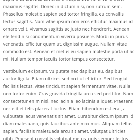
maximus sagittis. Donec in dictum nisi, non rutrum sem.
Phasellus molestie sapien sed tortor fringilla, eu convallis
lectus sagittis. Nam vitae ipsum non eros efficitur maximus id
ornare velit. Vivamus sagittis ac justo nec hendrerit. Aenean
eleifend nisi condimentum viverra posuere. Morbi in purus
venenatis, efficitur quam ut, dignissim augue. Nullam vitae
commodo est. Aenean et metus eu sapien molestie porta ut ac
mi. Nullam tempor iaculis tortor tempus consectetur.
Vestibulum ex ipsum, vulputate nec dapibus eu, dapibus
auctor ligula. Etiam ultrices sed orci ut efficitur. Sed feugiat
facilisis lectus, vitae tincidunt sapien fermentum vitae. Nulla
non tortor enim. Cras gravida fringilla arcu sed porttitor. Nam
consectetur enim nisl, nec lacinia leo lacinia aliquet. Praesent
nec elit et felis placerat luctus. Etiam bibendum est erat, a
vulputate lacus venenatis sit amet. Curabitur dictum ipsum id
diam malesuada, quis faucibus ante maximus. Aliquam tellus
sapien, facilisis malesuada arcu sit amet, volutpat ultricies
nibh. Praesent convallis volutpat metus, quis semper lectus