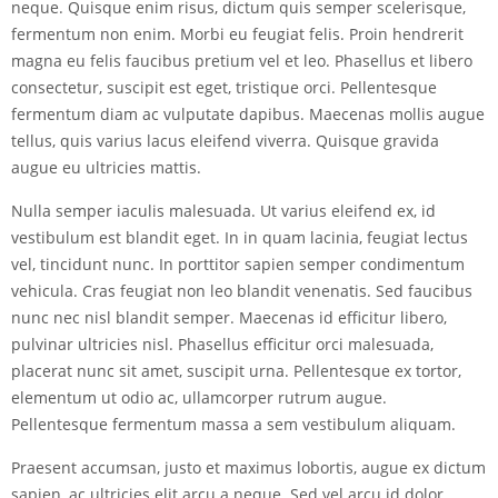
neque. Quisque enim risus, dictum quis semper scelerisque,
fermentum non enim. Morbi eu feugiat felis. Proin hendrerit
magna eu felis faucibus pretium vel et leo. Phasellus et libero
consectetur, suscipit est eget, tristique orci. Pellentesque
fermentum diam ac vulputate dapibus. Maecenas mollis augue
tellus, quis varius lacus eleifend viverra. Quisque gravida
augue eu ultricies mattis.
Nulla semper iaculis malesuada. Ut varius eleifend ex, id
vestibulum est blandit eget. In in quam lacinia, feugiat lectus
vel, tincidunt nunc. In porttitor sapien semper condimentum
vehicula. Cras feugiat non leo blandit venenatis. Sed faucibus
nunc nec nisl blandit semper. Maecenas id efficitur libero,
pulvinar ultricies nisl. Phasellus efficitur orci malesuada,
placerat nunc sit amet, suscipit urna. Pellentesque ex tortor,
elementum ut odio ac, ullamcorper rutrum augue.
Pellentesque fermentum massa a sem vestibulum aliquam.
Praesent accumsan, justo et maximus lobortis, augue ex dictum
sapien, ac ultricies elit arcu a neque. Sed vel arcu id dolor